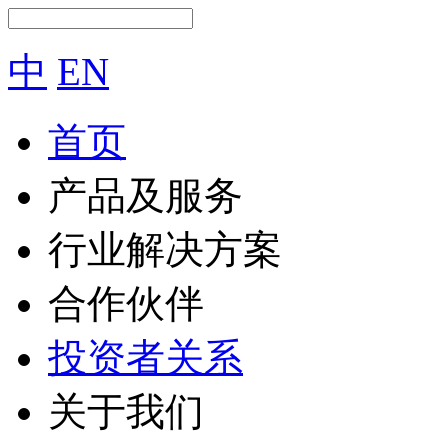
中
EN
首页
产品及服务
行业解决方案
合作伙伴
投资者关系
关于我们