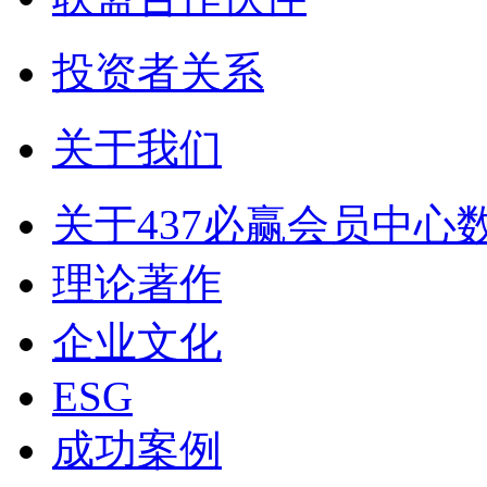
投资者关系
关于我们
关于437必赢会员中心
理论著作
企业文化
ESG
成功案例