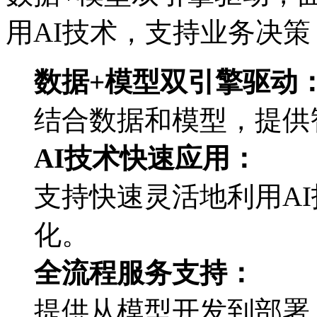
用AI技术，支持业务决
数据+模型双引擎驱动
结合数据和模型，
AI技术快速应用：
支持快速灵活地利用AI技
化。
全流程服务支持：
提供从模型开发到部署