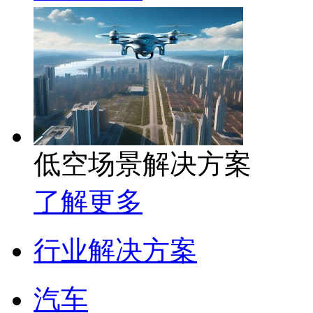
低空场景解决方案
了解更多
行业解决方案
汽车