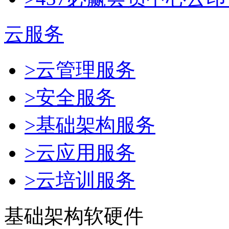
云服务
>云管理服务
>安全服务
>基础架构服务
>云应用服务
>云培训服务
基础架构软硬件