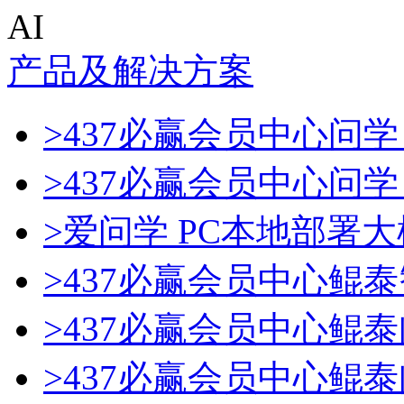
AI
产品及解决方案
>437必赢会员中心问学 
>437必赢会员中心问
>爱问学 PC本地部署
>437必赢会员中心鲲
>437必赢会员中心鲲
>437必赢会员中心鲲泰问