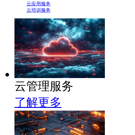
云应用服务
云培训服务
云管理服务
了解更多