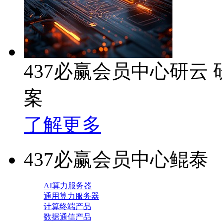
437必赢会员中心研云
案
了解更多
437必赢会员中心鲲泰
AI算力服务器
通用算力服务器
计算终端产品
数据通信产品