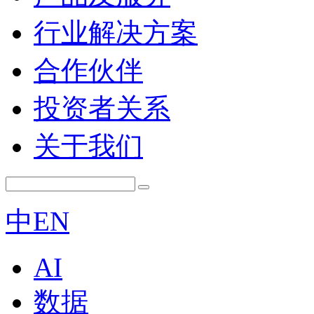
行业解决方案
合作伙伴
投资者关系
关于我们
中
EN
AI
数据