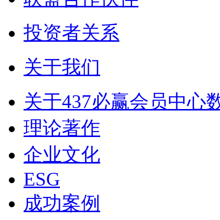
投资者关系
关于我们
关于437必赢会员中心
理论著作
企业文化
ESG
成功案例