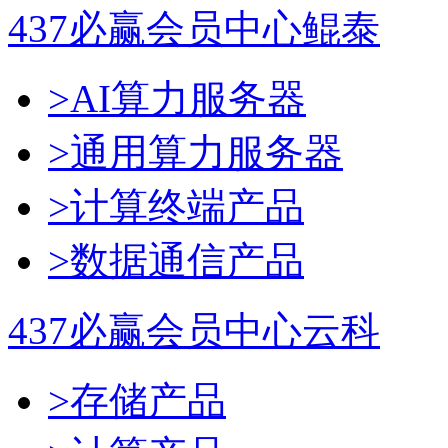
437必赢会员中心鲲泰
>AI算力服务器
>通用算力服务器
>计算终端产品
>数据通信产品
437必赢会员中心云科
>存储产品