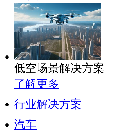
低空场景解决方案
了解更多
行业解决方案
汽车