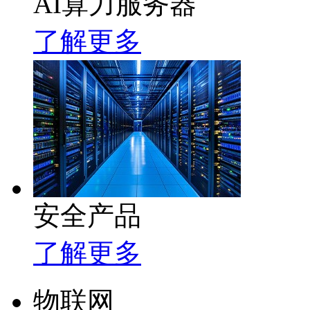
AI算力服务器
了解更多
安全产品
了解更多
物联网