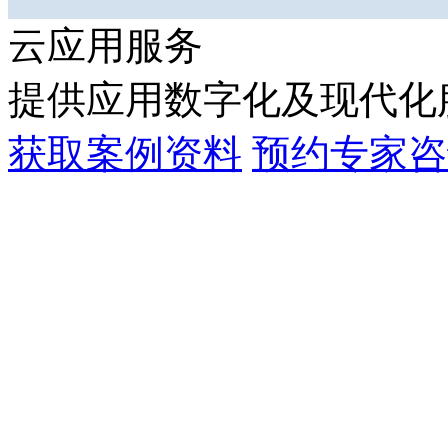
云应用服务
提供应用数字化及现代化
获取案例资料
预约专家咨