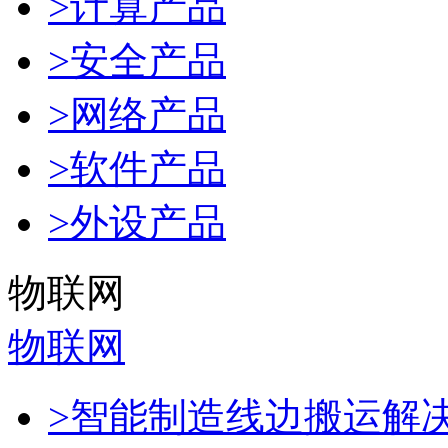
>计算产品
>安全产品
>网络产品
>软件产品
>外设产品
物联网
物联网
>智能制造线边搬运解