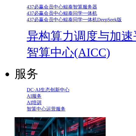
437必赢会员中心鲲泰智算服务器
437必赢会员中心鲲泰问学一体机
437必赢会员中心鲲泰问学一体机DeepSeek版
异构算力调度与加速
智算中心(AICC)
服务
DC·AI生态创新中心
AI服务
AI培训
智算中心运营服务