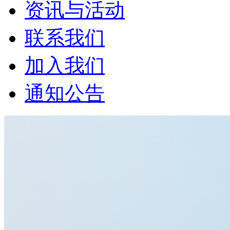
资讯与活动
联系我们
加入我们
通知公告