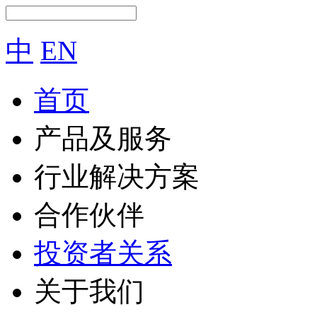
中
EN
首页
产品及服务
行业解决方案
合作伙伴
投资者关系
关于我们