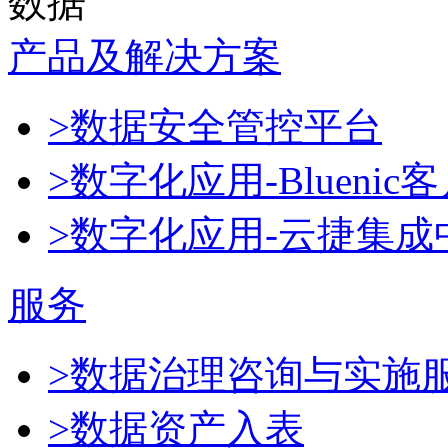
数据
产品及解决方案
>数据安全管控平台
>数字化应用-Blueni
>数字化应用-云捷集成
服务
>数据治理咨询与实施
>数据资产入表