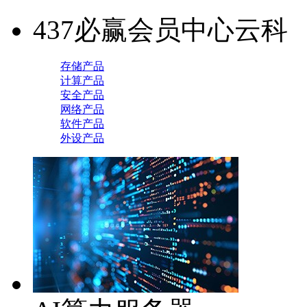
437必赢会员中心云科
存储产品
计算产品
安全产品
网络产品
软件产品
外设产品