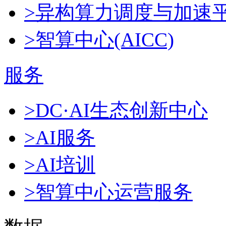
>异构算力调度与加速
>智算中心(AICC)
服务
>DC·AI生态创新中心
>AI服务
>AI培训
>智算中心运营服务