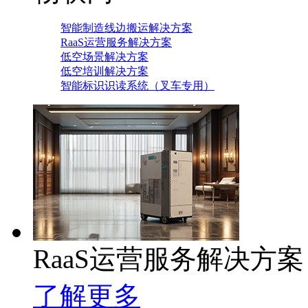
智能制造线边搬运解决方案
RaaS运营服务解决方案
低空场景解决方案
低空培训解决方案
智能标识识读系统（叉车专用）
RaaS运营服务解决方案
了解更多