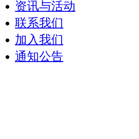
资讯与活动
联系我们
加入我们
通知公告