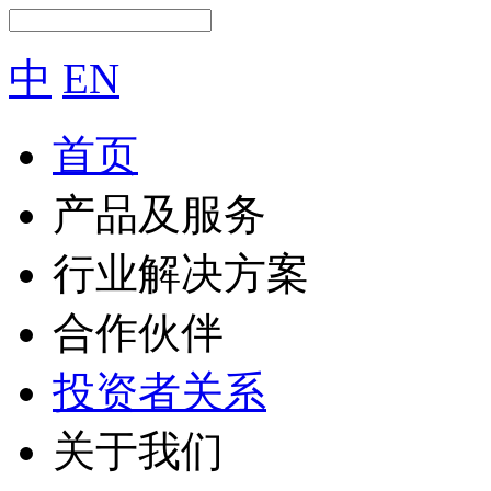
中
EN
首页
产品及服务
行业解决方案
合作伙伴
投资者关系
关于我们