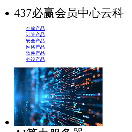
437必赢会员中心云科
存储产品
计算产品
安全产品
网络产品
软件产品
外设产品