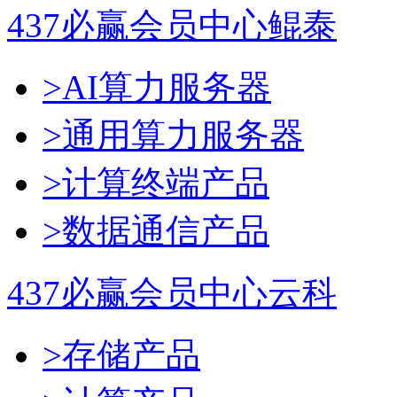
437必赢会员中心鲲泰
>AI算力服务器
>通用算力服务器
>计算终端产品
>数据通信产品
437必赢会员中心云科
>存储产品