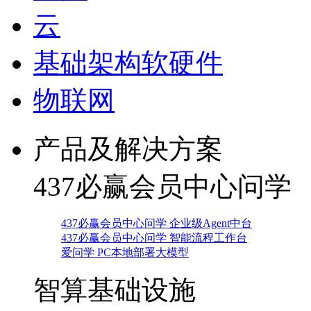
云
基础架构软硬件
物联网
产品及解决方案
437必赢会员中心问学
437必赢会员中心问学 企业级Agent中台
437必赢会员中心问学 智能流程工作台
爱问学 PC本地部署大模型
智算基础设施