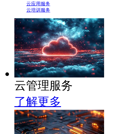
云应用服务
云培训服务
云管理服务
了解更多