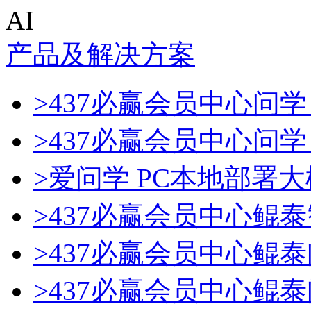
AI
产品及解决方案
>437必赢会员中心问学 
>437必赢会员中心问
>爱问学 PC本地部署
>437必赢会员中心鲲
>437必赢会员中心鲲
>437必赢会员中心鲲泰问