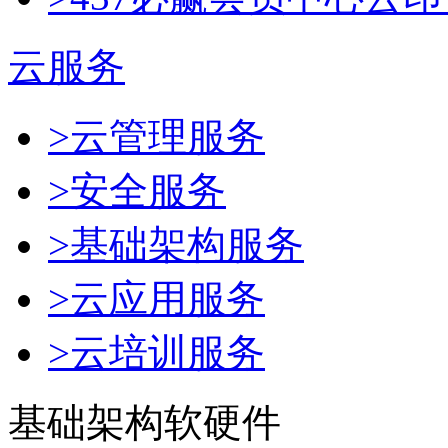
云服务
>云管理服务
>安全服务
>基础架构服务
>云应用服务
>云培训服务
基础架构软硬件