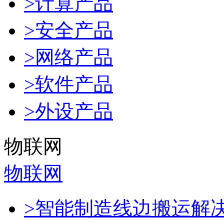
>计算产品
>安全产品
>网络产品
>软件产品
>外设产品
物联网
物联网
>智能制造线边搬运解