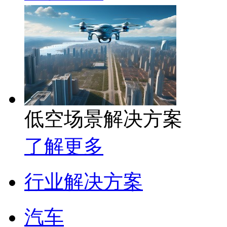
低空场景解决方案
了解更多
行业解决方案
汽车